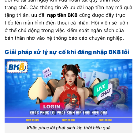
trang chủ. Các thông tin về ưu đãi nạp tiền hay mã quà
tặng tri ân, ưu đãi
nạp tiền BK8
cũng được đẩy trực
tiếp lên màn hình điện thoại cá nhân. Hội viên sẽ luôn
ở thế chủ động trong việc kiểm soát ngân sách của
bản thân nhờ vào hệ thống báo cáo chuyên nghiệp.
Giải pháp xử lý sự cố khi đăng nhập BK8 lỗi
Khắc phục lỗi phát sinh kịp thời hiệu quả