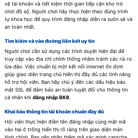
vệ tài khoản và tiết kiệm thời gian tiếp cận kho trò
chơi đồ sộ. Người chơi hãy thực hiện theo đúng trình
tự khoa học để quy trình đăng nhập diễn ra suôn sẻ và
an toàn nhất.
Tìm kiếm và vào đường liên kết uy tín
Người chơi cần sử dụng các trình duyệt hiện đại để
truy cập vào địa chỉ chính thống nhằm tránh các rủi ro
lừa đảo. Việc chuẩn bị một kết nối internet ổn định
giúp giao diện trang chủ hiển thị đầy đủ các tính năng
hỗ trợ hội viên. Bạn hãy chú ý đến các dấu hiệu bảo
mật SSL để đảm bảo an toàn tuyệt đối cho thông tin
cá nhân khi
đăng nhập BK8
.
Khai báo thông tin tài khoản chuẩn đầy đủ
Hội viên thực hiện điền tên đăng nhập cùng mật mã
vào hai ô trống hiển thị rõ ràng trên giao diện màn
hình chính. Bạn nên nhập thêm mã xác minh captcha