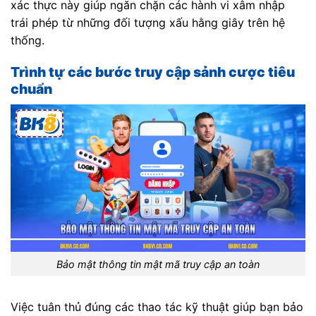
xác thực này giúp ngăn chặn các hành vi xâm nhập
trái phép từ những đối tượng xấu hằng giây trên hệ
thống.
Trình tự các bước truy cập sảnh cược tiêu
chuẩn
Bảo mật thông tin mật mã truy cập an toàn
Việc tuân thủ đúng các thao tác kỹ thuật giúp bạn bảo