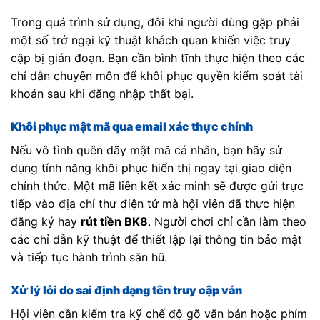
Trong quá trình sử dụng, đôi khi người dùng gặp phải
một số trở ngại kỹ thuật khách quan khiến việc truy
cập bị gián đoạn. Bạn cần bình tĩnh thực hiện theo các
chỉ dẫn chuyên môn để khôi phục quyền kiểm soát tài
khoản sau khi đăng nhập thất bại.
Khôi phục mật mã qua email xác thực chính
Nếu vô tình quên dãy mật mã cá nhân, bạn hãy sử
dụng tính năng khôi phục hiển thị ngay tại giao diện
chính thức. Một mã liên kết xác minh sẽ được gửi trực
tiếp vào địa chỉ thư điện tử mà hội viên đã thực hiện
đăng ký hay
rút tiền BK8
. Người chơi chỉ cần làm theo
các chỉ dẫn kỹ thuật để thiết lập lại thông tin bảo mật
và tiếp tục hành trình săn hũ.
Xử lý lỗi do sai định dạng tên truy cập ván
Hội viên cần kiểm tra kỹ chế độ gõ văn bản hoặc phím