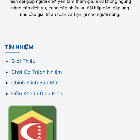
hiện đại giúp người chơi yên tâm tham gia. BK8 không ngừng
nâng cấp dịch vụ, cung cấp nhiều ưu đãi hấp dẫn, đáp ứng
nhu cầu giải trí an toàn và tiện lợi cho người dùng.
TÍN NHIỆM
Giới Thiệu
Chơi Có Trách Nhiệm
Chính Sách Bảo Mật
Điều Khoản Điều Kiện