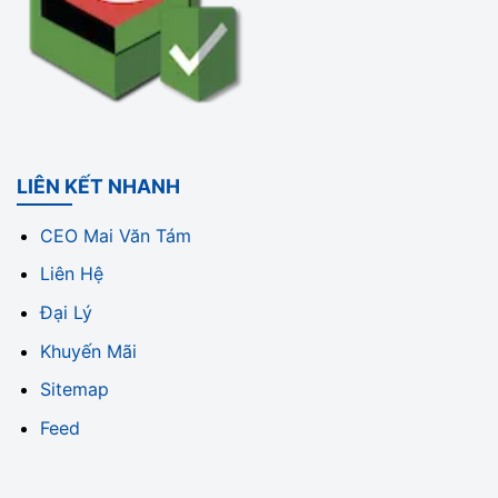
LIÊN KẾT NHANH
CEO Mai Văn Tám
Liên Hệ
Đại Lý
Khuyến Mãi
Sitemap
Feed