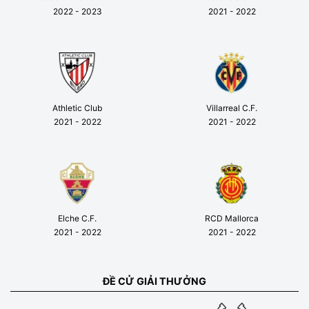
2022 - 2023
2021 - 2022
Athletic Club
Villarreal C.F.
2021 - 2022
2021 - 2022
Elche C.F.
RCD Mallorca
2021 - 2022
2021 - 2022
ĐỀ CỬ GIẢI THƯỞNG