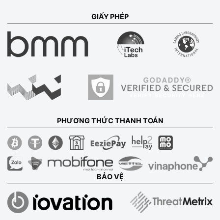
GIẤY PHÉP
PHƯƠNG THỨC THANH TOÁN
BẢO VỆ