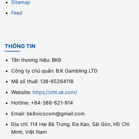
Sitemap
Feed
THÔNG TIN
Tên thương hiệu: BK8
Công ty chủ quản: B.K Gambling LTD
Mã số thuế: 138-65284118
Website:
https://zht.uk.com/
Hotline: +84-388-621-914
Email:
bk8vicocom@gmail.com
Địa chỉ: 114 Hai Bà Trưng, Đa Kao, Sài Gòn, Hồ Chí
Minh, Việt Nam