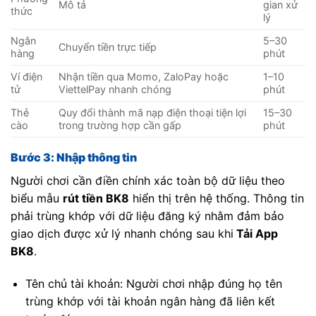
Mô tả
gian xử
thức
lý
Ngân
5–30
Chuyển tiền trực tiếp
hàng
phút
Ví điện
Nhận tiền qua Momo, ZaloPay hoặc
1–10
tử
ViettelPay nhanh chóng
phút
Thẻ
Quy đổi thành mã nạp điện thoại tiện lợi
15–30
cào
trong trường hợp cần gấp
phút
Bước 3: Nhập thông tin
Người chơi cần điền chính xác toàn bộ dữ liệu theo
biểu mẫu
rút tiền BK8
hiển thị trên hệ thống. Thông tin
phải trùng khớp với dữ liệu đăng ký nhằm đảm bảo
giao dịch được xử lý nhanh chóng sau khi
Tải App
BK8
.
Tên chủ tài khoản: Người chơi nhập đúng họ tên
trùng khớp với tài khoản ngân hàng đã liên kết