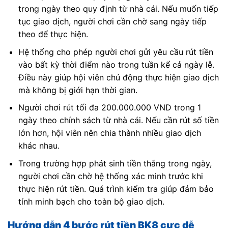
trong ngày theo quy định từ nhà cái. Nếu muốn tiếp
tục giao dịch, người chơi cần chờ sang ngày tiếp
theo để thực hiện.
Hệ thống cho phép người chơi gửi yêu cầu rút tiền
vào bất kỳ thời điểm nào trong tuần kể cả ngày lễ.
Điều này giúp hội viên chủ động thực hiện giao dịch
mà không bị giới hạn thời gian.
Người chơi rút tối đa 200.000.000 VND trong 1
ngày theo chính sách từ nhà cái. Nếu cần rút số tiền
lớn hơn, hội viên nên chia thành nhiều giao dịch
khác nhau.
Trong trường hợp phát sinh tiền thắng trong ngày,
người chơi cần chờ hệ thống xác minh trước khi
thực hiện rút tiền. Quá trình kiểm tra giúp đảm bảo
tính minh bạch cho toàn bộ giao dịch.
Hướng dẫn 4 bước rút tiền BK8 cực dễ