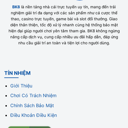
BK8
là nền tảng nhà cái trực tuyến uy tín, mang đến trải
nghiệm giải trí đa dạng với các sản phẩm như cá cược thể
thao, casino trực tuyến, game bài và slot đổi thưởng. Giao
diện thân thiện, tốc độ xử lý nhanh cùng hệ thống bảo mật
hiện đại giúp người chơi yên tâm tham gia. BK8 không ngừng
nâng cấp dịch vụ, cung cấp nhiều ưu đãi hấp dẫn, đáp ứng
nhu cầu giải trí an toàn và tiện lợi cho người dùng.
TÍN NHIỆM
Giới Thiệu
Chơi Có Trách Nhiệm
Chính Sách Bảo Mật
Điều Khoản Điều Kiện