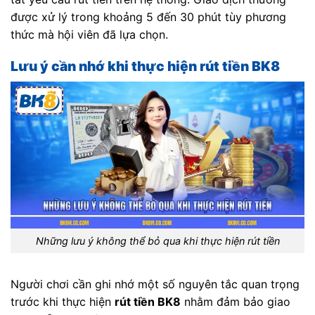
được xử lý trong khoảng 5 đến 30 phút tùy phương
thức mà hội viên đã lựa chọn.
Lưu ý cần nhớ khi thực hiện rút tiền BK8
Những lưu ý không thể bỏ qua khi thực hiện rút tiền
Người chơi cần ghi nhớ một số nguyên tắc quan trọng
trước khi thực hiện
rút tiền BK8
nhằm đảm bảo giao