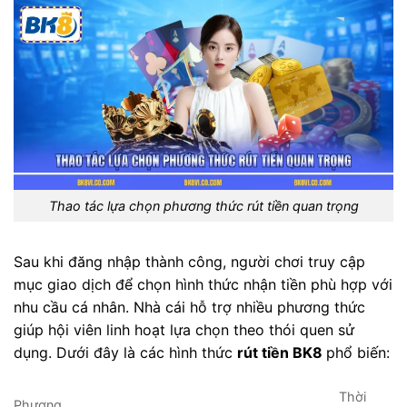
Thao tác lựa chọn phương thức rút tiền quan trọng
Sau khi đăng nhập thành công, người chơi truy cập
mục giao dịch để chọn hình thức nhận tiền phù hợp với
nhu cầu cá nhân. Nhà cái hỗ trợ nhiều phương thức
giúp hội viên linh hoạt lựa chọn theo thói quen sử
dụng. Dưới đây là các hình thức
rút tiền BK8
phổ biến:
Thời
Phương