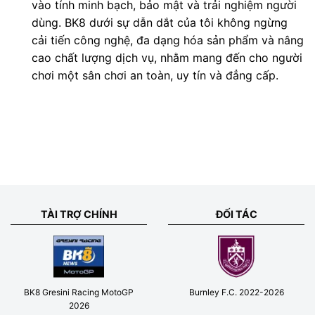
vào tính minh bạch, bảo mật và trải nghiệm người
dùng. BK8 dưới sự dẫn dắt của tôi không ngừng
cải tiến công nghệ, đa dạng hóa sản phẩm và nâng
cao chất lượng dịch vụ, nhằm mang đến cho người
chơi một sân chơi an toàn, uy tín và đẳng cấp.
TÀI TRỢ CHÍNH
ĐỐI TÁC
BK8 Gresini Racing MotoGP
Burnley F.C. 2022-2026
2026