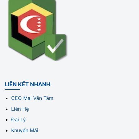
LIÊN KẾT NHANH
CEO Mai Văn Tám
Liên Hệ
Đại Lý
Khuyến Mãi