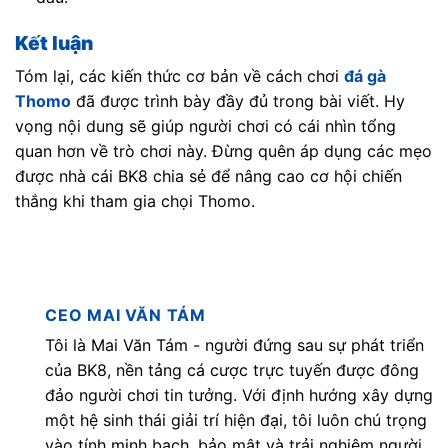
Kết luận
Tóm lại, các kiến thức cơ bản về cách chơi
đá gà
Thomo
đã được trình bày đầy đủ trong bài viết. Hy
vọng nội dung sẽ giúp người chơi có cái nhìn tổng
quan hơn về trò chơi này. Đừng quên áp dụng các mẹo
được nhà cái BK8 chia sẻ để nâng cao cơ hội chiến
thắng khi tham gia chọi Thomo.
CEO MAI VĂN TÁM
Tôi là Mai Văn Tám - người đứng sau sự phát triển
của BK8, nền tảng cá cược trực tuyến được đông
đảo người chơi tin tưởng. Với định hướng xây dựng
một hệ sinh thái giải trí hiện đại, tôi luôn chú trọng
vào tính minh bạch, bảo mật và trải nghiệm người