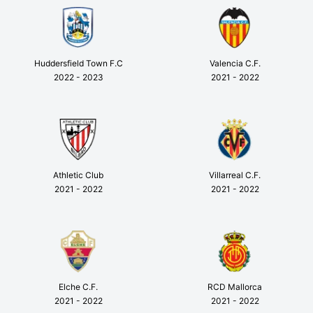
Huddersfield Town F.C
Valencia C.F.
2022 - 2023
2021 - 2022
Athletic Club
Villarreal C.F.
2021 - 2022
2021 - 2022
Elche C.F.
RCD Mallorca
2021 - 2022
2021 - 2022