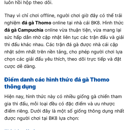
luôn hồi hộp theo dõi.
Thay vì chỉ chơi offline, người chơi giờ đây có thể trải
nghiệm
đá gà Thomo
online tại nhà cái BK8. Hình thức
đá gà Campuchia
online vừa thuận tiện, vừa mang lại
sức hấp dẫn nhờ cập nhật liên tục các trận đấu và giải
thi đấu khác nhau. Các trận đá gà được nhà cái cập
nhật sớm nhất trên nền tảng, cho phép người chơi lựa
chọn các giải đấu yêu thích, theo dõi trực tiếp và đặt
cược dễ dàng.
Điểm danh các hình thức đá gà Thomo
thông dụng
Hiện nay, hình thức này có nhiều giống gà chiến tham
gia thi đấu, mỗi loại đều có đặc điểm và ưu nhược
điểm riêng. Dưới đây là một số giống thông dụng nhất
được người chơi tại BK8 lựa chọn: