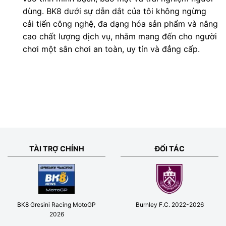
dùng. BK8 dưới sự dẫn dắt của tôi không ngừng
cải tiến công nghệ, đa dạng hóa sản phẩm và nâng
cao chất lượng dịch vụ, nhằm mang đến cho người
chơi một sân chơi an toàn, uy tín và đẳng cấp.
TÀI TRỢ CHÍNH
ĐỐI TÁC
BK8 Gresini Racing MotoGP
Burnley F.C. 2022-2026
2026