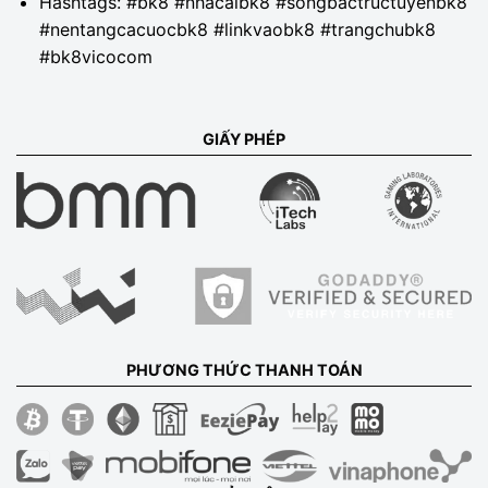
Hashtags: #bk8 #nhacaibk8 #songbactructuyenbk8
#nentangcacuocbk8 #linkvaobk8 #trangchubk8
#bk8vicocom
GIẤY PHÉP
PHƯƠNG THỨC THANH TOÁN