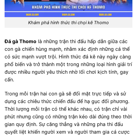
Khám phá hình thức thi chọi kê Thomo
Đá gà Thomo
là những trận thi đấu hấp dẫn giữa các
con gà chiến hùng mạnh, nhằm xác định những cá thể
có sức mạnh vượt trội. Hình thức đá kê này ngày càng
phổ biến và trở thành một trong những loại hình giải trí
được nhiều người yêu thích nhờ lối chơi kịch tính, gay
cấn.
Trong mỗi trận hai con gà sẽ đối mặt trực tiếp và sử
dụng các chiêu thức chiến đấu để hạ gục đối phương.
Thời lượng mỗi trận có thể khác nhau, có trận chỉ vài
phút nhưng cũng có những trận kéo dài đúng theo thời
gian quy định. Sự căng thẳng và những pha thi đấu
quyết liệt khiến người xem và người tham gia cá cược