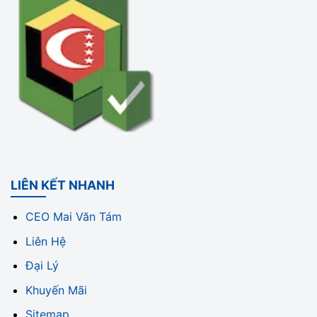
LIÊN KẾT NHANH
CEO Mai Văn Tám
Liên Hệ
Đại Lý
Khuyến Mãi
Sitemap