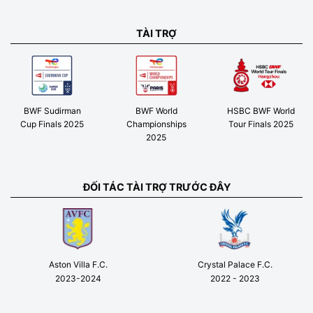
TÀI TRỢ
BWF Sudirman
BWF World
HSBC BWF World
Cup Finals 2025
Championships
Tour Finals 2025
2025
ĐỐI TÁC TÀI TRỢ TRƯỚC ĐÂY
Aston Villa F.C.
Crystal Palace F.C.
2023-2024
2022 - 2023